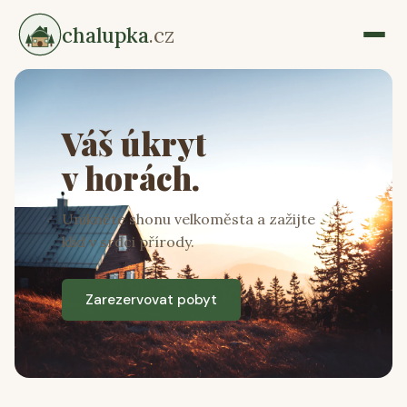
chalupka
.cz
Váš úkryt
v horách.
Unikněte shonu velkoměsta a zažijte
klid v srdci přírody.
Zarezervovat pobyt