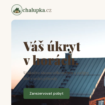
chalupka
.cz
Váš úkryt
v horách.
Unikněte shonu velkoměsta a zažijte
klid v srdci přírody.
Zarezervovat pobyt