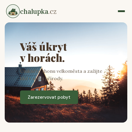
chalupka
.cz
Váš úkryt
v horách.
Unikněte shonu velkoměsta a zažijte
klid v srdci přírody.
Zarezervovat pobyt