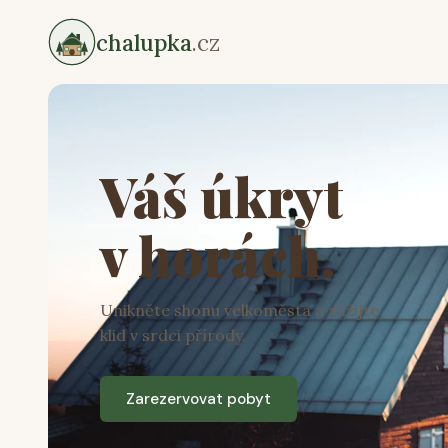
chalupka
.cz
Váš úkryt
v horách.
Unikněte shonu velkoměsta a zažijte
klid v srdci přírody.
Zarezervovat pobyt