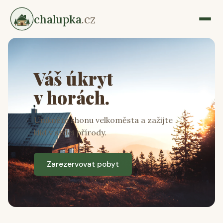
chalupka
.cz
Váš úkryt
v horách.
Unikněte shonu velkoměsta a zažijte
klid v srdci přírody.
Zarezervovat pobyt