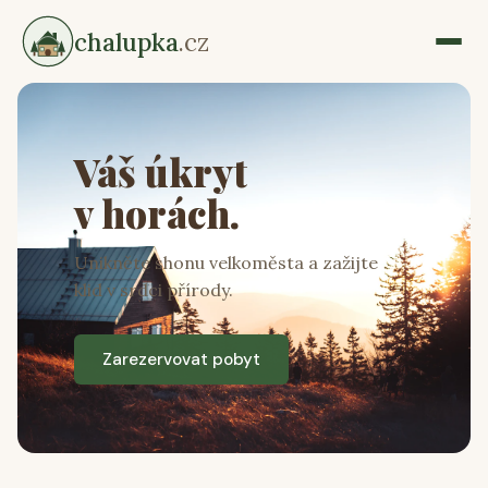
chalupka
.cz
Váš úkryt
v horách.
Unikněte shonu velkoměsta a zažijte
klid v srdci přírody.
Zarezervovat pobyt