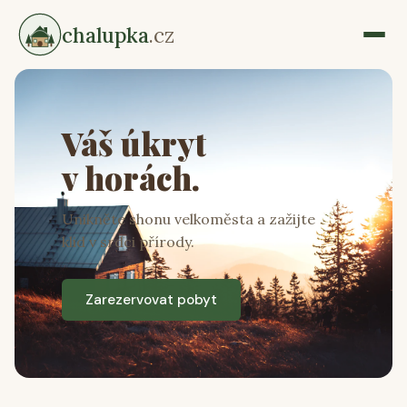
chalupka
.cz
Váš úkryt
v horách.
Unikněte shonu velkoměsta a zažijte
klid v srdci přírody.
Zarezervovat pobyt