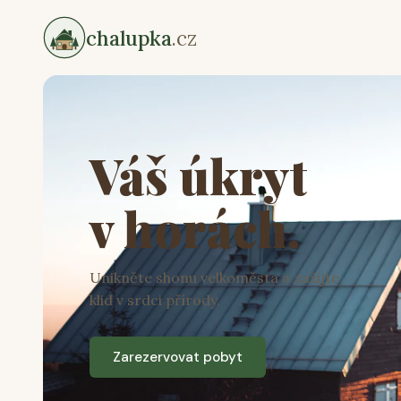
chalupka
.cz
Váš úkryt
v horách.
Unikněte shonu velkoměsta a zažijte
klid v srdci přírody.
Zarezervovat pobyt