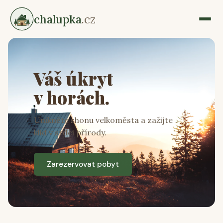
chalupka
.cz
Váš úkryt
v horách.
Unikněte shonu velkoměsta a zažijte
klid v srdci přírody.
Zarezervovat pobyt