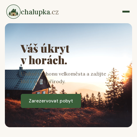
chalupka
.cz
Váš úkryt
v horách.
Unikněte shonu velkoměsta a zažijte
klid v srdci přírody.
Zarezervovat pobyt