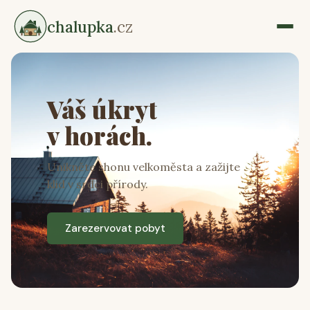
chalupka
.cz
Váš úkryt
v horách.
Unikněte shonu velkoměsta a zažijte
klid v srdci přírody.
Zarezervovat pobyt