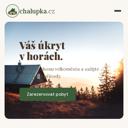
chalupka
.cz
Váš úkryt
v horách.
Unikněte shonu velkoměsta a zažijte
klid v srdci přírody.
Zarezervovat pobyt