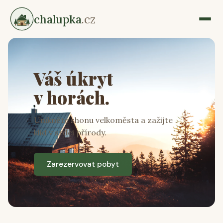
chalupka
.cz
Váš úkryt
v horách.
Unikněte shonu velkoměsta a zažijte
klid v srdci přírody.
Zarezervovat pobyt