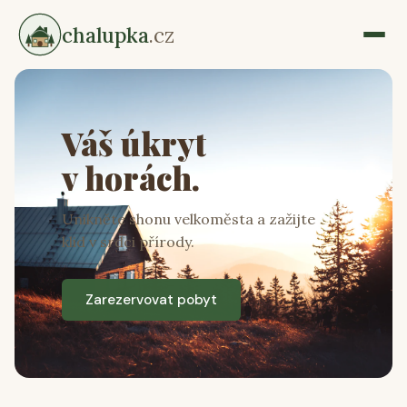
chalupka
.cz
Váš úkryt
v horách.
Unikněte shonu velkoměsta a zažijte
klid v srdci přírody.
Zarezervovat pobyt