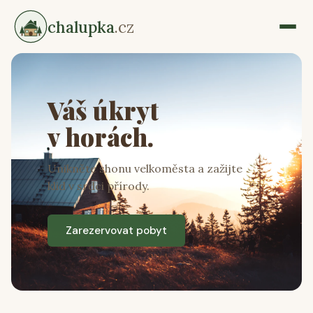
chalupka
.cz
Váš úkryt
v horách.
Unikněte shonu velkoměsta a zažijte
klid v srdci přírody.
Zarezervovat pobyt